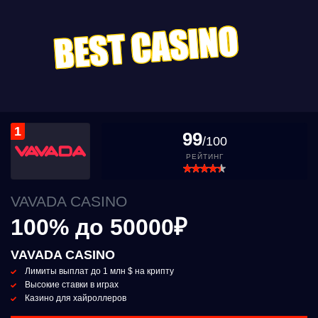
1
99
/100
РЕЙТИНГ
VAVADA CASINO
100% до 50000₽
VAVADA CASINO
Лимиты выплат до 1 млн $ на крипту
Высокие ставки в играх
Казино для хайроллеров